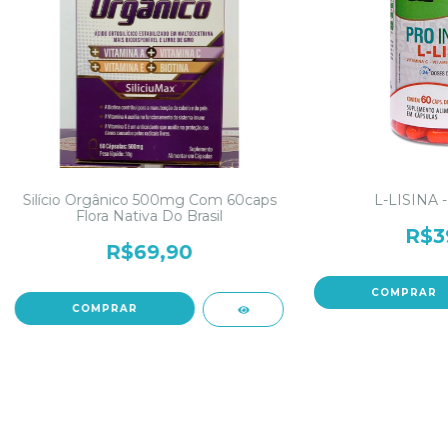
Silício Orgânico 500mg Com 60caps
L-LISINA -
Flora Nativa Do Brasil
R$3
R$69,90