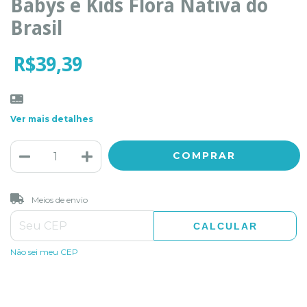
Babys e Kids Flora Nativa do
Brasil
R$39,39
Ver mais detalhes
ALTERAR CEP
Entregas para o CEP:
Meios de envio
CALCULAR
Não sei meu CEP